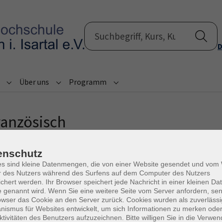
D
Über uns
Programm
Submenu for "Informationen"
Submenu for "Über uns"
Submenu for "Programm"
ranzösisch
enschutz
leitung für Französisch.
es sind kleine Datenmengen, die von einer Website gesendet und vo
r des Nutzers während des Surfens auf dem Computer des Nutzers
chert werden. Ihr Browser speichert jede Nachricht in einer kleinen Dat
 genannt wird. Wenn Sie eine weitere Seite vom Server anfordern, se
owser das Cookie an den Server zurück. Cookies wurden als zuverlässi
rt 28.09.26) eine qualifizierte Kursleitung für:
ismus für Websites entwickelt, um sich Informationen zu merken oder
ktivitäten des Benutzers aufzuzeichnen. Bitte willigen Sie in die Verwe