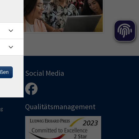
ng
Social Media
eßen
Qualitätsmanagement
ng