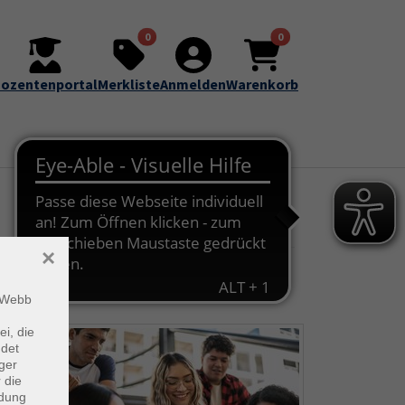
0
0
ozentenportal
Merkliste
Anmelden
Warenkorb
×
m Webb
ei, die
ndet
ger
 die
ndung