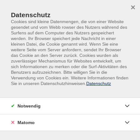
Skip to main content
Skip to page footer
×
Datenschutz
Cookies sind kleine Datenmengen, die von einer Website
gesendet und vom Webb rowser des Nutzers während des
Surfens auf dem Computer des Nutzers gespeichert
werden. Ihr Browser speichert jede Nachricht in einer
Gesellschaft
kleinen Datei, die Cookie genannt wird. Wenn Sie eine
weitere Seite vom Server anfordern, sendet Ihr Browser
Baby-Schwimmkurs
das Cookie an den Server zurück. Cookies wurden als
zuverlässiger Mechanismus für Websites entwickelt, um
Für 6 bis 12 Monate
sich Informationen zu merken oder die Surf-Aktivitäten des
Benutzers aufzuzeichnen. Bitte willigen Sie in die
Das Sport- und Lehrschwimmbecken wird nur zur
Verwendung von Cookies ein. Weitere Informationen finden
Hälfte für die Kurse zur Verfügung gestellt. Es findet
Sie in unseren Datenschutzhinweisen.
Datenschutz
während der Kurse auch öffentlicher Badebetrieb statt.
Notwendig
Kein Kurs während der Schulferien.
Matomo
Das Babyschwimmen ist ein nach Alter gestaffeltes
Programm zur individuellen Entwicklungsförderung