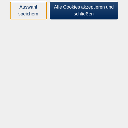
von Babys. Der Wasserwiderstand fördert die
Auswahl
Alle Cookies akzeptieren und
Entwicklung der Muskulatur, außerdem werden der
speichern
schließen
Gleichgewichts- und Orientierungssinn geschult.
Sanfte Bewegungen im Wasser beruhigen und
schenken Wohlbefinden für Kind und Mama, Papa,
Oma, Opa. Dazu tragen auch viele kleine Lieder bei.
Bitte beachten Sie: · Wickelmöglichkeiten sind beim
Nichtschwimmerbecken vorhanden. · Für den
Aufenthalt im Wasser müssen die Kinder bitte Aqua-
Windeln tragen. · Sie sind als Mutter und/oder Vater mit
Ihrem Kind im Wasser und tragen voll umfänglich die
Verantwortung.
Altersgruppe:
0 - 1 Jahre
57,00
€
Gebühr: