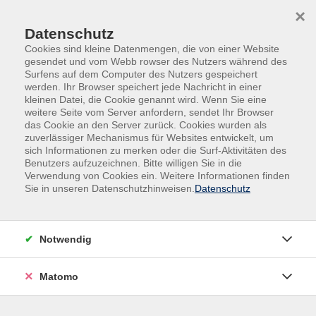
Skip to main content
Skip to page footer
×
Datenschutz
Cookies sind kleine Datenmengen, die von einer Website
gesendet und vom Webb rowser des Nutzers während des
Surfens auf dem Computer des Nutzers gespeichert
Ihre Volkshochschule Pullach im Isartal
werden. Ihr Browser speichert jede Nachricht in einer
kleinen Datei, die Cookie genannt wird. Wenn Sie eine
Kompetenzen für Leben und Beruf – in
weitere Seite vom Server anfordern, sendet Ihr Browser
Pullach, Baierbrunn und Schäftlarn.
das Cookie an den Server zurück. Cookies wurden als
zuverlässiger Mechanismus für Websites entwickelt, um
sich Informationen zu merken oder die Surf-Aktivitäten des
Benutzers aufzuzeichnen. Bitte willigen Sie in die
Verwendung von Cookies ein. Weitere Informationen finden
Sie in unseren Datenschutzhinweisen.
Datenschutz
Finden Sie Ihren Kurs ...
Notwendig
erweiterte Suche
Matomo
KURSE FINDEN