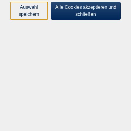
Auswahl
Alle Cookies akzeptieren und
speichern
schließen
Jetzt noch schnell anmelden!
Nähwerkstatt in den
10
Sommerferien
Aug.
Montag, 10. August
09:30–12:00 Uhr
5 Termine
München