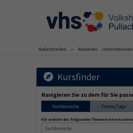
Skip to main content
Skip to page footer
Außenstellen
Aktuelles
Informationen
Submenu for "Außenstellen"
Kursfinder
Navigieren Sie zu dem für Sie pas
Fachbereiche
Zeiten/Tage
Für welche der folgenden Themen interessieren