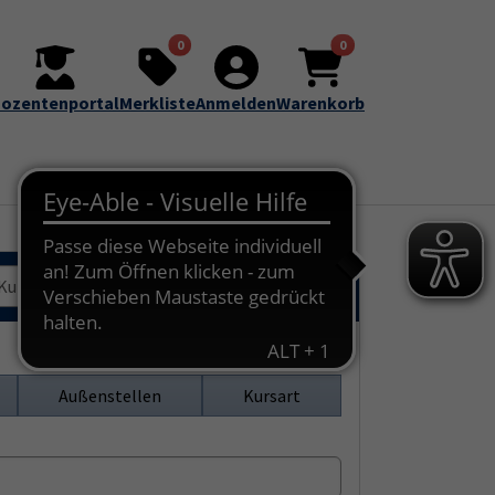
0
0
ozentenportal
Merkliste
Anmelden
Warenkorb
Außenstellen
Kursart