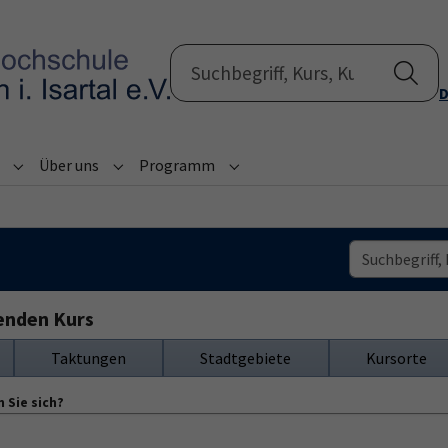
D
Über uns
Programm
Submenu for "Informationen"
Submenu for "Über uns"
Submenu for "Programm"
senden Kurs
Taktungen
Stadtgebiete
Kursorte
 Sie sich?