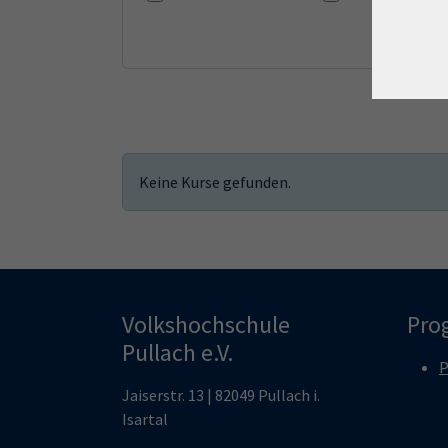
Online-Programm
Spr
Eltern-Kind-Kurs
Elt
Keine Kurse gefunden.
Volkshochschule
Pro
Pullach e.V.
Jaiserstr. 13 | 82049 Pullach i.
Isartal