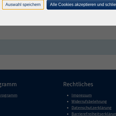
achen
Beruf
Auswahl speichern
Alle Cookies akzeptieren und schli
Zurück
27
Kurse anzeigen
Weiter
ern sein
gramm
Rechtliches
Programm
Impressum
Widerrufsbelehrung
Datenschutzerklärung
Barrierefreiheitserkläru