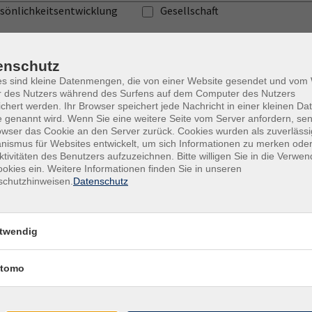
sönlichkeitsentwicklung
Gesellschaft
ness
Gesundheitsgymnastik
enschutz
es sind kleine Datenmengen, die von einer Website gesendet und vo
r des Nutzers während des Surfens auf dem Computer des Nutzers
nz
Junge VHS
chert werden. Ihr Browser speichert jede Nachricht in einer kleinen Dat
 genannt wird. Wenn Sie eine weitere Seite vom Server anfordern, se
ativität
Textiles Gestalten
owser das Cookie an den Server zurück. Cookies wurden als zuverlässi
ismus für Websites entwickelt, um sich Informationen zu merken oder
ktivitäten des Benutzers aufzuzeichnen. Bitte willigen Sie in die Verwe
st-, Kulturgeschichte
Sommerprogramm
okies ein. Weitere Informationen finden Sie in unseren
schutzhinweisen.
Datenschutz
lisch - Mittelstufe B1, B2
Englisch für den Beruf
kwon-Do, Judo und
Psychologie
twendig
bstverteidigung
spannung und
Tagesfahrten
tomo
pererfahrung
ächtnistraining
Beruf und Karriere
de Kurse