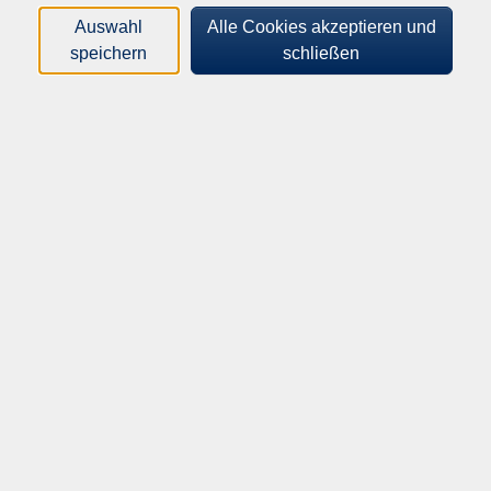
reparieren, upcyceln, fair tragen. Am Ende nimmst du
Auswahl
Alle Cookies akzeptieren und
dein Lieblingsteil mit nach Hause und weißt: Das habe
speichern
schließen
ich gemacht! Gemeinsam nähen macht Spaß, wir
helfen dir Schritt für Schritt – ohne Vorkenntnisse!
Bitte mitbringen: funktionsfähige Nähmaschine, Stoff
(Baumwolle/Leinen), Schnitt, (Kursleitung hat einen
Schnitt für Hoody und Rock), Nähnadeln, Stecknadeln,
Maßband, funktionstüchtige Schere, Schneiderkreide,
Lineal, Faden, farblich passend bitte Markengarn
(Güttermann), Verlängerungskabel und Brotzeit.
Nähmaschine, es wäre vorteilhaft, wenn die
Geschwindigkeit der Maschine regulierbar wäre. Und
wenn die Maschine wie eine Rakete vorwärts näht...
Keine eigene Maschine? Leihen lohnt sich! Geht auch
einfach über das Internet. Achte dabei unbedingt auf