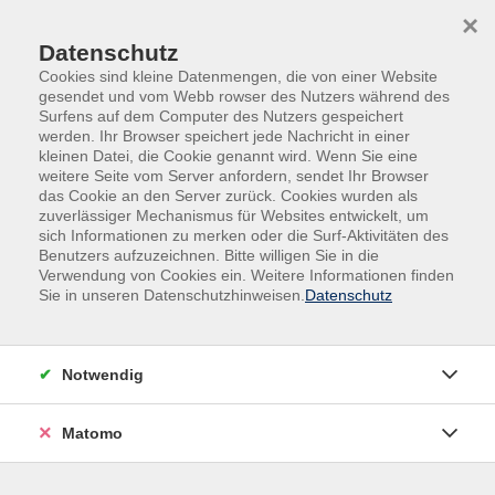
Skip to main content
Skip to page footer
×
Datenschutz
Cookies sind kleine Datenmengen, die von einer Website
gesendet und vom Webb rowser des Nutzers während des
Surfens auf dem Computer des Nutzers gespeichert
werden. Ihr Browser speichert jede Nachricht in einer
Kreativität
kleinen Datei, die Cookie genannt wird. Wenn Sie eine
weitere Seite vom Server anfordern, sendet Ihr Browser
Nähwerkstatt in den Sommerferien
das Cookie an den Server zurück. Cookies wurden als
zuverlässiger Mechanismus für Websites entwickelt, um
Für Kinder und Jugendliche ab 8 Jahren
sich Informationen zu merken oder die Surf-Aktivitäten des
Benutzers aufzuzeichnen. Bitte willigen Sie in die
Bitte eigene Nähmaschine mitbringen
Verwendung von Cookies ein. Weitere Informationen finden
(funktionstüchtig!)
Sie in unseren Datenschutzhinweisen.
Datenschutz
Null Plan? Kein Problem! In unserem Nähkurs (8–16)
machst du aus Stoff coole Unikate: Hoody, Röcke,
Notwendig
Schürze, Kissen, Einkauftasche. Wir bevorzugen
schnelle Arbeitsweisen und Du lernst zuschneiden,
Matomo
nähen, kleine Pannen retten – und wirst mit jedem
Stich selbstständiger. Wir pimpen Kreativität, stärken
dein Selbstbewusstsein und denken nachhaltig: