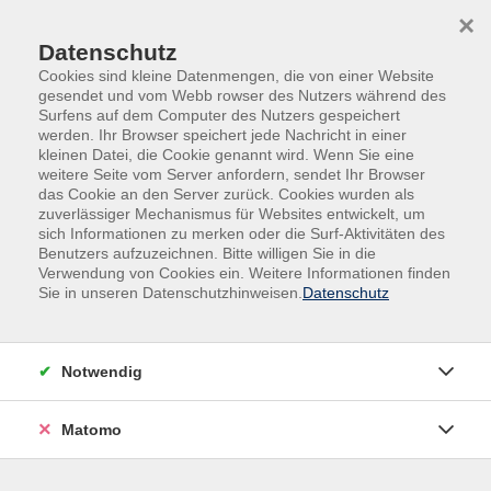
Skip to main content
Skip to page footer
×
Datenschutz
Cookies sind kleine Datenmengen, die von einer Website
gesendet und vom Webb rowser des Nutzers während des
Surfens auf dem Computer des Nutzers gespeichert
werden. Ihr Browser speichert jede Nachricht in einer
Sommerprogramm
kleinen Datei, die Cookie genannt wird. Wenn Sie eine
weitere Seite vom Server anfordern, sendet Ihr Browser
Pilates-Sommerkurs
das Cookie an den Server zurück. Cookies wurden als
zuverlässiger Mechanismus für Websites entwickelt, um
Für Anfänger und Fortgeschrittene
sich Informationen zu merken oder die Surf-Aktivitäten des
Benutzers aufzuzeichnen. Bitte willigen Sie in die
Die von Joseph Pilates entwickelte Trainingsmethode
Verwendung von Cookies ein. Weitere Informationen finden
erreicht durch sanfte Dehnungs- und
Sie in unseren Datenschutzhinweisen.
Datenschutz
Kräftigungsübungen eine Stärkung der
Tiefenmuskulatur und verbessert die Stabilisierung der
Körpermitte. Die Bewegungen werden in Verbindung
Notwendig
mit der Atmung konzentriert sowie kontrolliert
ausgeführt und bringen Körper und Geist in Einklang.
Matomo
Bitte mitbringen: Matte.