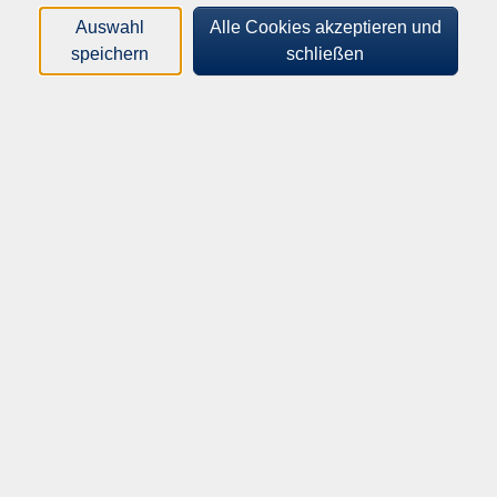
Auswahl
Alle Cookies akzeptieren und
speichern
schließen
34,00
bis 44,20 €
Gebühr:
Bei 6-8 Teilnehmenden Kleingruppe
Auf die Warteliste
Kursnummer:
S15011
Periode
: 261
Start:
Ende:
Di. 04.08.2026
Do. 20.08.2026
10:05 Uhr
11:05 Uhr
Dozent*in:
Gabriele Riedel